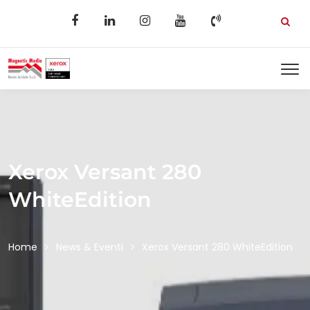
Xerox Versant 280
WhiteEdition
Home
News & Eventi
Xerox Versant 280 WhiteEdition