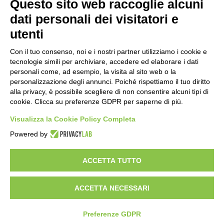
Questo sito web raccoglie alcuni
dati personali dei visitatori e
utenti
P.IVA 02330030129 | CAPITALE I.V. €100.000
Con il tuo consenso, noi e i nostri partner utilizziamo i cookie e
Copyright © 2025 | Magnetic Media Busto Arsizio srl - 21052 Busto
tecnologie simili per archiviare, accedere ed elaborare i dati
Arsizio (VA) via Torino, 15 | Email.
| Tel.
info@mmbusto.com
0331
personali come, ad esempio, la visita al sito web o la
| Fax
|
33.21.86
0331 67.00.57
personalizzazione degli annunci. Poiché rispettiamo il tuo diritto
Tutti i diritti riservati -
Credits
alla privacy, è possibile scegliere di non consentire alcuni tipi di
cookie. Clicca su preferenze GDPR per saperne di più.
NEWSLETTER
Visualizza la Cookie Policy Completa
Se vuoi rimanere sempre aggiornato sulle nostre comunicazioni
iscriviti alla newsletter!
Powered by
ISCRIVITI
ACCETTA TUTTO
Privacy Policy
|
Cookie Policy
ACCETTA NECESSARI
Modifica preferenze Cookie
Preferenze GDPR