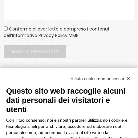
Confermo di aver letto e compreso i contenuti
dell’Informativa Privacy Policy MMB
INVIA IL MESSAGGIO
Rifiuta cookie non necessari ✕
Questo sito web raccoglie alcuni
dati personali dei visitatori e
utenti
P.IVA 02330030129 | CAPITALE I.V. €100.000
Con il tuo consenso, noi e i nostri partner utilizziamo i cookie e
Copyright © 2025 | Magnetic Media Busto Arsizio srl - 21052 Busto
tecnologie simili per archiviare, accedere ed elaborare i dati
Arsizio (VA) via Torino, 15 | Email.
| Tel.
info@mmbusto.com
0331
personali come, ad esempio, la visita al sito web o la
| Fax
|
33.21.86
0331 67.00.57