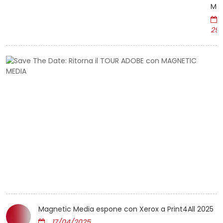
Me
29/
S
T
D
R
il
T
A
c
M
M
1
Magnetic Media espone con Xerox a Print4All 2025
17/04/2025