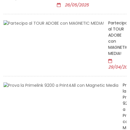
26/05/2025
Partecipa
al TOUR
ADOBE
con
MAGNETIC
MEDIA!
29/04/202
Pro
la
Pri
92
a
Prin
co
Mag