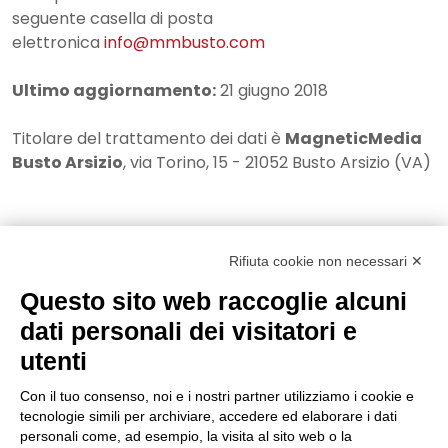
seguente casella di posta
elettronica
info@mmbusto.com
Ultimo aggiornamento:
21 giugno 2018
Titolare del trattamento dei dati è
MagneticMedia
Busto Arsizio
, via Torino, 15 - 21052 Busto Arsizio (VA)
Rifiuta cookie non necessari ✕
Questo sito web raccoglie alcuni
dati personali dei visitatori e
utenti
P.IVA 02330030129 | CAPITALE I.V. €100.000
Con il tuo consenso, noi e i nostri partner utilizziamo i cookie e
Copyright © 2025 | Magnetic Media Busto Arsizio srl - 21052 Busto
tecnologie simili per archiviare, accedere ed elaborare i dati
Arsizio (VA) via Torino, 15 | Email.
| Tel.
info@mmbusto.com
0331
personali come, ad esempio, la visita al sito web o la
| Fax
|
33.21.86
0331 67.00.57