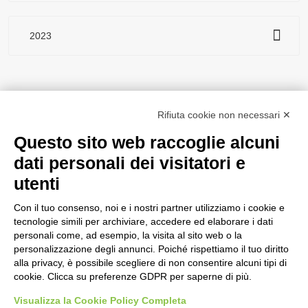
2023
Rifiuta cookie non necessari ✕
Questo sito web raccoglie alcuni
dati personali dei visitatori e
utenti
P.IVA 02330030129 | CAPITALE I.V. €100.000
Con il tuo consenso, noi e i nostri partner utilizziamo i cookie e
Copyright © 2025 | Magnetic Media Busto Arsizio srl - 21052 Busto
tecnologie simili per archiviare, accedere ed elaborare i dati
Arsizio (VA) via Torino, 15 | Email.
| Tel.
info@mmbusto.com
0331
personali come, ad esempio, la visita al sito web o la
| Fax
|
33.21.86
0331 67.00.57
personalizzazione degli annunci. Poiché rispettiamo il tuo diritto
Tutti i diritti riservati -
Credits
alla privacy, è possibile scegliere di non consentire alcuni tipi di
cookie. Clicca su preferenze GDPR per saperne di più.
NEWSLETTER
Visualizza la Cookie Policy Completa
Se vuoi rimanere sempre aggiornato sulle nostre comunicazioni iscriviti