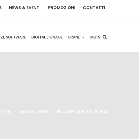
A
NEWS & EVENTI
PROMOZIONI
CONTATTI
NZE SOFTWARE
DIGITAL SIGNAGE
BRAND
MEPA
Home
News & Eventi
Nuovi IPhone 16 E 16 Plus