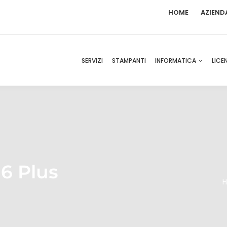
HOME
AZIEND
SERVIZI
STAMPANTI
INFORMATICA
LICE
16 Plus