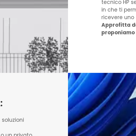
tecnico HP se
in che ti perm
ricevere uno 
Approfitta d
proponiamo e
:
soluzioni
o un privato,