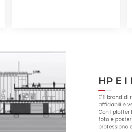
HP E I
E' il brand di
affidabili e ve
Con i plotter
foto e poster
professionale