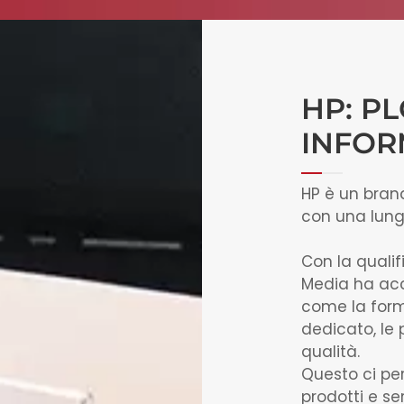
HP: P
INFOR
HP è un brand
con una lung
Con la qualif
Media ha acce
come la form
dedicato, le p
qualità.
Questo ci perm
prodotti e se