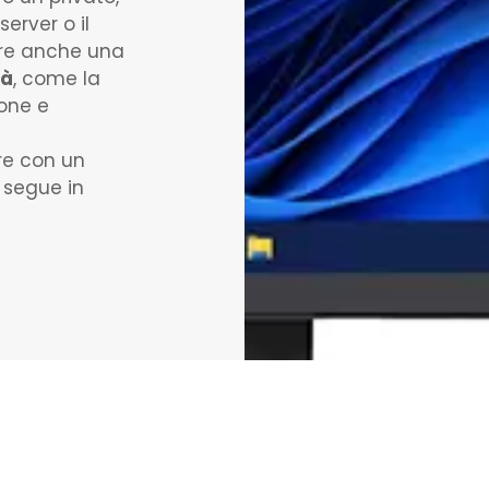
 server o il
ffre anche una
tà
, come la
ione e
re con un
 segue in