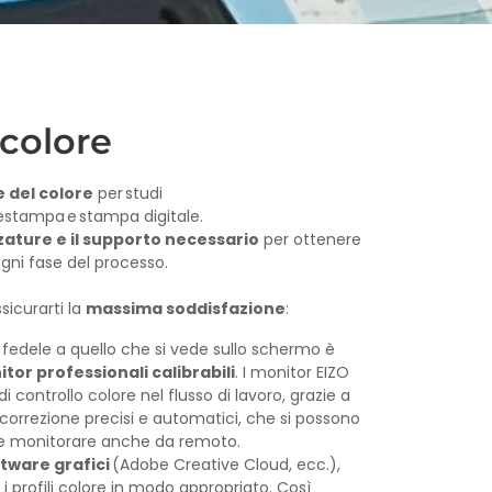
 colore
e del colore
per studi
prestampa e stampa digitale.
zzature e il supporto necessario
per ottenere
n ogni fase del processo.
sicurarti la
massima soddisfazione
:
fedele a quello che si vede sullo schermo è
tor professionali calibrabili
. I monitor EIZO
di controllo colore nel flusso di lavoro, grazie a
 correzione precisi e automatici, che si possono
 e monitorare anche da remoto.
ftware grafici
(Adobe Creative Cloud, ecc.),
 profili colore in modo appropriato. Così