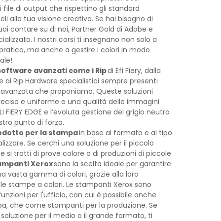
 file di output che rispettino gli standard
li alla tua visione creativa. Se hai bisogno di
oi contare su di noi, Partner Gold di Adobe e
alizzato. I nostri corsi ti insegnano non solo a
pratico, ma anche a gestire i colori in modo
ale!
oftware avanzati come i Rip
di Efi Fiery, dalla
re ai Rip Hardware specialistici sempre presenti
a avanzata che proponiamo. Queste soluzioni
eciso e uniforme e una qualità delle immagini
LI FIERY EDGE e l’evoluta gestione del grigio neutro
tro punto di forza.
rodotto per la stampa
in base al formato e al tipo
lizzare. Se cerchi una soluzione per il piccolo
 si tratti di prove colore o di produzioni di piccole
ampanti Xerox
sono la scelta ideale per garantire
a vasta gamma di colori, grazie alla loro
lle stampe a colori. Le stampanti Xerox sono
unzioni per l'ufficio, con cui è possibile anche
pa, che come stampanti per la produzione. Se
soluzione per il medio o il grande formato, ti