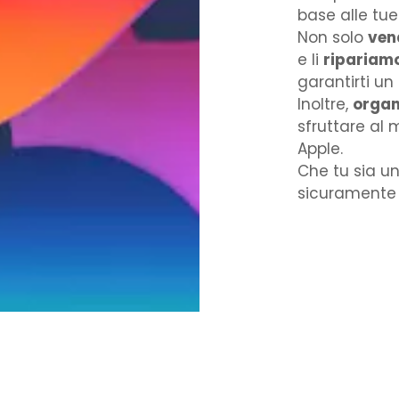
base alle tue 
Non solo
ven
e li
ripariam
garantirti un 
Inoltre,
organ
sfruttare al m
Apple.
Che tu sia un
sicuramente i