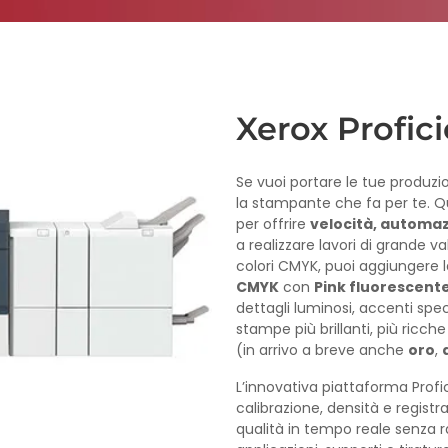
Xerox Profic
Se vuoi portare le tue produzion
la stampante che fa per te. 
per offrire
velocità, automaz
a realizzare lavori di grande va
colori CMYK, puoi aggiungere 
CMYK
con
Pink fluorescent
dettagli luminosi, accenti spec
stampe più brillanti, più ricch
(in arrivo a breve anche
oro
,
L’innovativa piattaforma Prof
calibrazione, densità e registr
qualità in tempo reale senza r