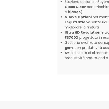
Stazione opzionale Beyo
Gloss Clear
per arricchir
e
bianco
)
Nuove Opzioni
per mant
registrazione
senza ridur
migliorare la finitura.
Ultra HD Resolution
e wo
FS700X
progettato in escl
Gestione avanzata dei supp
gsm
, con produttività co
Ampia scelta di alimentato
produttività end‑to‑end e 