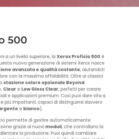
io 500
i a un livello superiore, la
Xerox Proficio 500
è
Questa nuova generazione di sistemi Xerox nasce
ione avanzata e qualità costante
, aiutandoti
lore con la massima affidabilità. Oltre ai classici
la
stazione colore opzionale Beyond
e
,
Clear
e
Low Gloss Clear
, perfetti per creare
iali e applicazioni premium. Così puoi dare vita a
e e più impattanti, capaci di distinguersi davvero
argento
e
bianco
).
icio permette di gestire automaticamente
azione grazie ai nuovi
moduli
, che controllano la
allentare la produzione. Puoi quindi cambiare