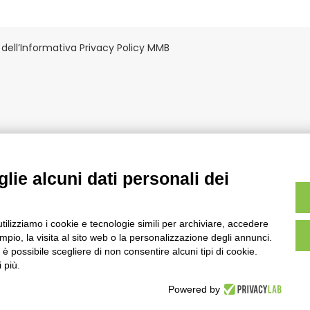
dell’Informativa Privacy Policy MMB
lie alcuni dati personali dei
NEWSLETTER
Se vuoi rimanere sempre aggiornat
utilizziamo i cookie e tecnologie simili per archiviare, accedere
nostre comunicazioni iscriviti alla
pio, la visita al sito web o la personalizzazione degli annunci.
newsletter!
, è possibile scegliere di non consentire alcuni tipi di cookie.
 Busto Arsizio (VA) via Torino, 15 |
 più.
ISCRIVITI
7.00.57
|
Powered by