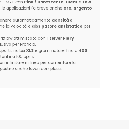
nd CMYK con
Pink fluorescente
,
Clear
e
Low
e le applicazioni (a breve anche
oro
,
argento
enere automaticamente
densità e
re la velocità e
dissipatore antistatico
per
rkflow ottimizzato con il server
Fiery
usiva per Proficio.
orti, inclusi
XLS
e grammature fino a
400
stante a 100 ppm.
ri e finiture in linea per aumentare la
gestire anche lavori complessi.