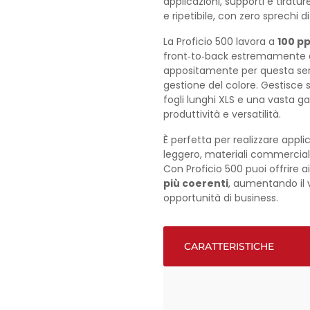
applicazioni, supporti e tiratu
e ripetibile, con zero sprechi 
La Proficio 500 lavora a
100 p
front‑to‑back estremamente 
appositamente per questa serie
gestione del colore. Gestisce 
fogli lunghi XLS e una vasta g
produttività e versatilità.
È perfetta per realizzare appl
leggero, materiali commerciali, 
Con Proficio 500 puoi offrire ai
più coerenti
, aumentando il 
opportunità di business.
CARATTERISTICHE