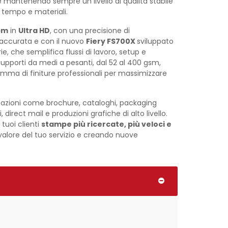
re mantenendo sempre un livello di qualità stabile
di tempo e materiali.
pm
in
Ultra HD
, con una precisione di
accurata e con il nuovo
Fiery FS700X
sviluppato
, che semplifica flussi di lavoro, setup e
supporti da medi a pesanti, dal 52 al 400 gsm,
amma di finiture professionali per massimizzare
icazioni come brochure, cataloghi, packaging
direct mail e produzioni grafiche di alto livello.
 tuoi clienti
stampe più ricercate, più veloci e
valore del tuo servizio e creando nuove