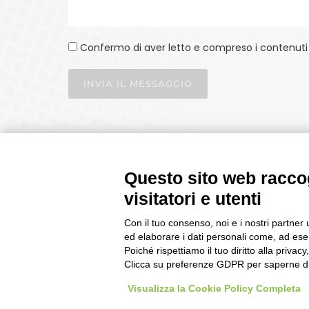
Confermo di aver letto e compreso i contenuti 
INVIA IL MESSAGGIO
Questo sito web raccog
visitatori e utenti
Con il tuo consenso, noi e i nostri partner 
ed elaborare i dati personali come, ad esem
P.IVA 02330030129 | CAPITALE I.V. €100.000
Poiché rispettiamo il tuo diritto alla privacy
Copyright © 2025 | Magnetic Media Busto Arsizio srl - 21052
Clicca su preferenze GDPR per saperne di
Email.
info@mmbusto.com
| Tel.
0331 33.21.86
| Fax
0331 6
Tutti i diritti riservati -
Visualizza la Cookie Policy Completa
Credits